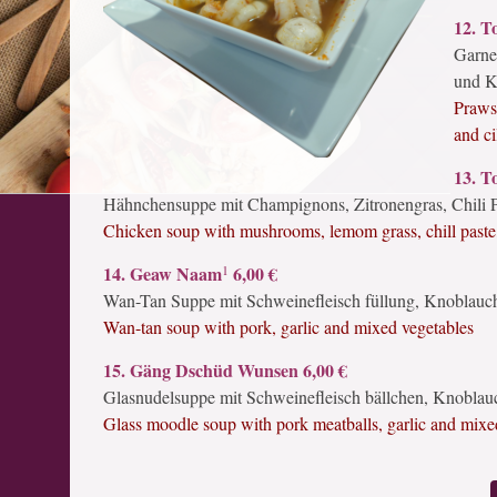
12. T
Garne
und K
Praws
and ci
13. T
Hähnchensuppe mit Champignons, Zitronengras, Chili P
Chicken soup with mushrooms, lemom grass, chill paste, 
1
14. Geaw Naam
6,00 €
Wan-Tan Suppe mit Schweinefleisch füllung, Knoblau
Wan-tan soup with pork, garlic and mixed vegetables
15. Gäng Dschüd Wunsen 6,00 €
Glasnudelsuppe mit Schweinefleisch bällchen, Knobla
Glass moodle soup with pork meatballs, garlic and mixe