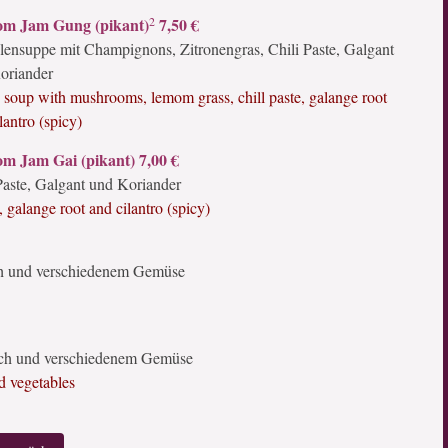
2
om Jam Gung (pikant)
7,50 €
lensuppe mit Champignons, Zitronengras, Chili Paste, Galgant
oriander
 soup with mushrooms, lemom grass, chill paste, galange root
lantro (spicy)
om Jam Gai (pikant) 7,00 €
aste, Galgant und Koriander
galange root and cilantro (spicy)
ch und verschiedenem Gemüse
uch und verschiedenem Gemüse
d vegetables