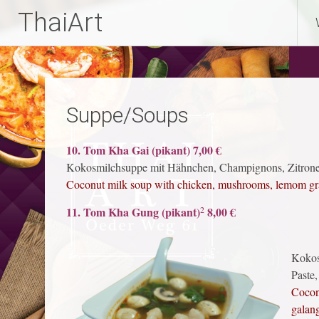
ThaiArt
Zum
Inhalt
springen
Suppe/Soups
10. Tom Kha Gai (pikant) 7,00 €
Kokosmilchsuppe mit Hähnchen, Champignons, Zitroneng
Coconut milk soup with chicken, mushrooms, lemom grass,
2
11. Tom Kha Gung (pikant)
8,00 €
Kokos
Paste
Cocon
galang