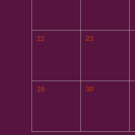
0
0
22
23
Veranstaltungen,
Veranstaltung
0
0
29
30
Veranstaltungen,
Veranstaltung