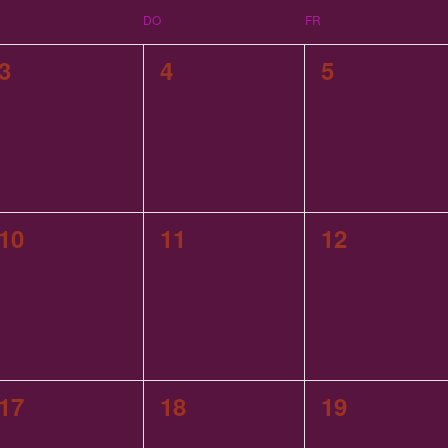
DO
FR
0
0
0
3
4
5
en,
Veranstaltungen,
Veranstaltungen,
Veranstalt
0
0
0
10
11
12
en,
Veranstaltungen,
Veranstaltungen,
Veranstalt
0
0
0
17
18
19
en,
Veranstaltungen,
Veranstaltungen,
Veranstalt